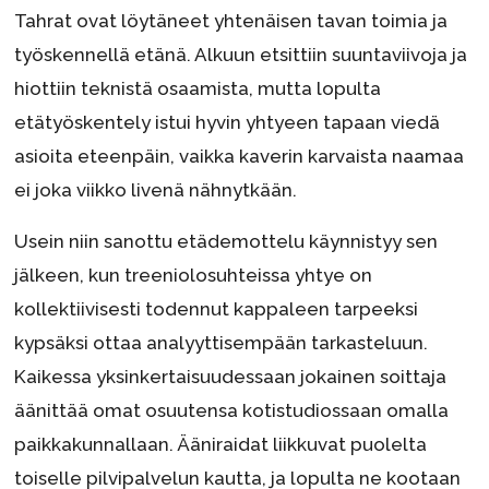
Tahrat ovat löytäneet yhtenäisen tavan toimia ja
työskennellä etänä. Alkuun etsittiin suuntaviivoja ja
hiottiin teknistä osaamista, mutta lopulta
etätyöskentely istui hyvin yhtyeen tapaan viedä
asioita eteenpäin, vaikka kaverin karvaista naamaa
ei joka viikko livenä nähnytkään.
Usein niin sanottu etädemottelu käynnistyy sen
jälkeen, kun treeniolosuhteissa yhtye on
kollektiivisesti todennut kappaleen tarpeeksi
kypsäksi ottaa analyyttisempään tarkasteluun.
Kaikessa yksinkertaisuudessaan jokainen soittaja
äänittää omat osuutensa kotistudiossaan omalla
paikkakunnallaan. Ääniraidat liikkuvat puolelta
toiselle pilvipalvelun kautta, ja lopulta ne kootaan