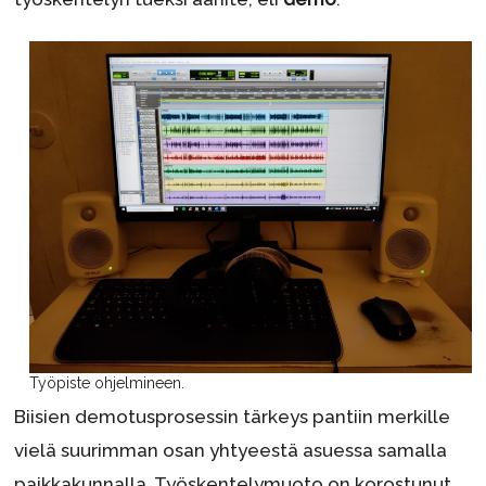
Työpiste ohjelmineen.
Biisien demotusprosessin tärkeys pantiin merkille
vielä suurimman osan yhtyeestä asuessa samalla
paikkakunnalla. Työskentelymuoto on korostunut