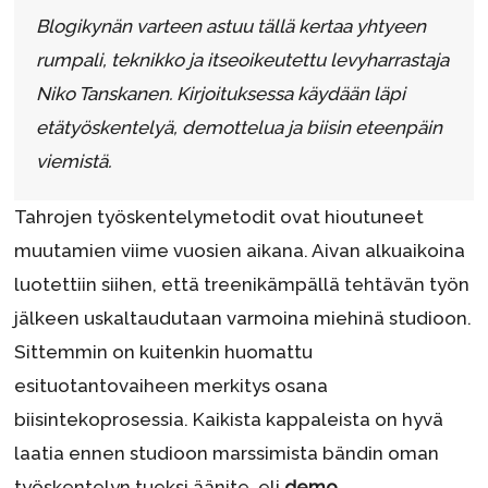
Blogikynän varteen astuu tällä kertaa yhtyeen
rumpali, teknikko ja itseoikeutettu levyharrastaja
Niko Tanskanen. Kirjoituksessa käydään läpi
etätyöskentelyä, demottelua ja biisin eteenpäin
viemistä.
Tahrojen työskentelymetodit ovat hioutuneet
muutamien viime vuosien aikana. Aivan alkuaikoina
luotettiin siihen, että treenikämpällä tehtävän työn
jälkeen uskaltaudutaan varmoina miehinä studioon.
Sittemmin on kuitenkin huomattu
esituotantovaiheen merkitys osana
biisintekoprosessia. Kaikista kappaleista on hyvä
laatia ennen studioon marssimista bändin oman
työskentelyn tueksi äänite, eli
demo
.