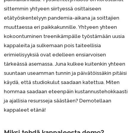
sittemmin yhtyeen siirtyessä osittaiseen
etätyöskentelyyn pandemia-aikana ja soittajien
muuttaessa eri paikkakunnille. Yhtyeen yhteen
kokoontuminen treenikämpälle työstämään uusia
kappaleita ja sulkemaan pois taiteellisia
erimielisyyksiä ovat edelleen ensiarvoisen
tärkeässä asemassa. Juna kulkee kuitenkin yhteen
suuntaan useamman tunnin ja päivätöissäkin pitäisi
käydä, että studiokulut saadaan katettua. Miten
hommaa saadaan eteenpäin kustannustehokkaasti
ja ajallisia resursseja säästäen? Demotellaan
kappaleet etänä!
Miksi tehdä kappaleesta demo?